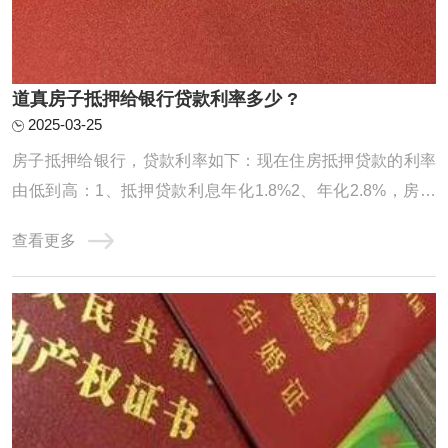
道真房子抵押给银行贷款利率多少 ?
2025-03-25
房子抵押给银行，贷款利率如下：现在住房抵押贷款的利率
由低到高：1、抵押贷款利息年化1.8%2、年化2.8%，房本
公司半年，10年先息后本3、房龄不限制，入股3个月，年化
查看更多
2.95%，100万月还款24584、不上个人征信，不看负债，年
化3%，最长10年，持股3个月可以通过抵押转贷。前提是利
息合适。你的条件符合银行要求。银行抵押贷款房 ...