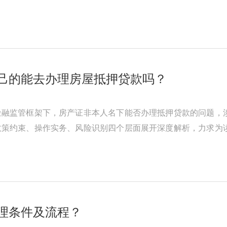
条件符合银行要求。银行抵押贷款房 ...
己的能去办理房屋抵押贷款吗？
金融监管框架下，房产证非本人名下能否办理抵押贷款的问题，
政策约束、操作实务、风险识别四个层面展开深度解析，力求为
法律边界《民法典》第394条明 ...
理条件及流程？