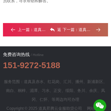
员联系，寻求帮助和解答。
上一篇：
道真银行贷款还不上可以延期吗?‌
返
下一篇：
道真个人消费贷款办理条件?‌
回列表
免费咨询热线
/ Hotline
151-9272-5188
服务范围：道真及
赤水
、
红花岗
、
汇川
、
播州
、
新浦新区
、
南白
、
桐梓
、
湄潭
、
习水
、
正安
、
绥阳
、
务川
、
余庆
、
凤
冈
、
仁怀
、等周边均可办理
Copyright © 2025 道真昇腾云金服助贷公司
网站地图
|