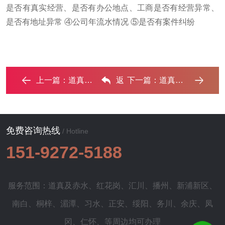
是否有真实经营、是否有办公地点、工商是否有经营异常、
是否有地址异常 ④公司年流水情况 ⑤是否有案件纠纷
上一篇：
道真房子抵押给银行贷款利率多少 ?‌
返
下一篇：
道真停息挂账怎么办理？办理停息挂账的流程和注意事项 ...‌
回列表
免费咨询热线
/ Hotline
151-9272-5188
服务范围：道真及
赤水
、
红花岗
、
汇川
、
播州
、
新浦新区
、
南白
、
桐梓
、
湄潭
、
习水
、
正安
、
绥阳
、
务川
、
余庆
、
凤
冈
、
仁怀
、等周边均可办理