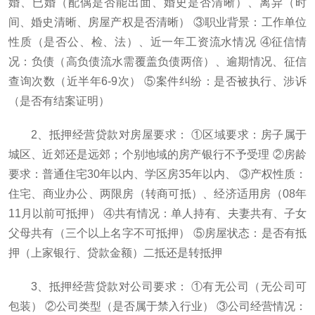
婚、已婚（配偶是否能出面、婚史是否清晰）、离异（时
间、婚史清晰、房屋产权是否清晰） ③职业背景：工作单位
性质（是否公、检、法）、近一年工资流水情况 ④征信情
况：负债（高负债流水需覆盖负债两倍）、逾期情况、征信
查询次数（近半年6-9次） ⑤案件纠纷：是否被执行、涉诉
（是否有结案证明）
2、抵押经营贷款对房屋要求： ①区域要求：房子属于
城区、近郊还是远郊；个别地域的房产银行不予受理 ②房龄
要求：普通住宅30年以内、学区房35年以内、 ③产权性质：
住宅、商业办公、两限房（转商可抵）、经济适用房（08年
11月以前可抵押） ④共有情况：单人持有、夫妻共有、子女
父母共有（三个以上名字不可抵押） ⑤房屋状态：是否有抵
押（上家银行、贷款金额）二抵还是转抵押
3、抵押经营贷款对公司要求： ①有无公司（无公司可
包装） ②公司类型（是否属于禁入行业） ③公司经营情况：